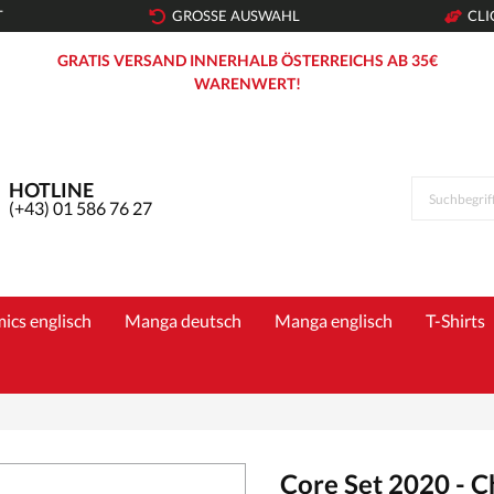
T
GROSSE AUSWAHL
CLI
GRATIS VERSAND INNERHALB ÖSTERREICHS AB 35€
WARENWERT!
HOTLINE
(+43) 01 586 76 27
ics englisch
Manga deutsch
Manga englisch
T-Shirts
Core Set 2020 - 