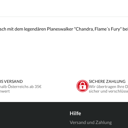
ch mit dem legendären Planeswalker "Chandra, Flame´s Fury" bein
IS VERSAND
SICHERE ZAHLUNG
halb Österreichs ab 35€
Wir übertragen Ihre 
nwert
sicher und verschlüss
Hilfe
Versand und Zahlung