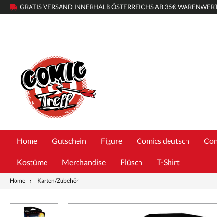
GRATIS VERSAND INNERHALB ÖSTERREICHS AB 35€ WARENWER
Home
Gutschein
Figure
Comics deutsch
Com
Kostüme
Merchandise
Plüsch
T-Shirt
Home
Karten/Zubehör