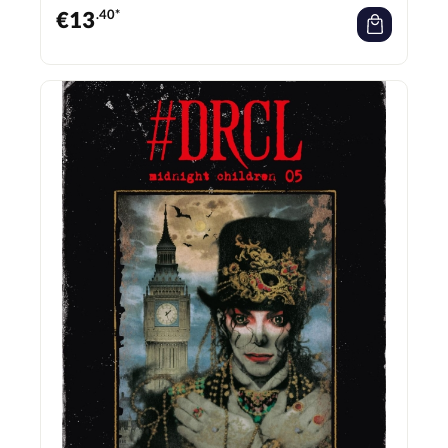
€
13
.40*