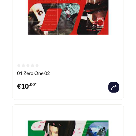
01 Zero One 02
€
10
.00*