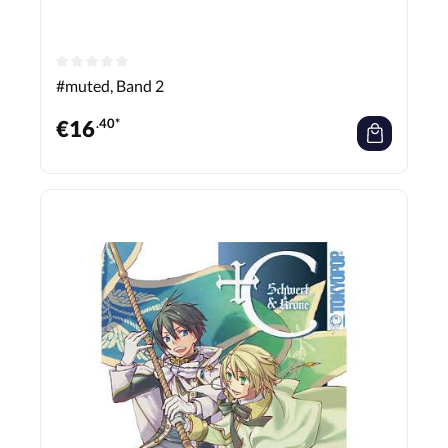
#muted, Band 2
€
16
.40*