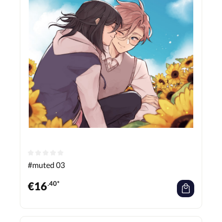
#muted 03
€
16
.40*