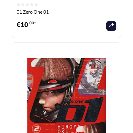
01 Zero One 01
€
10
.00*