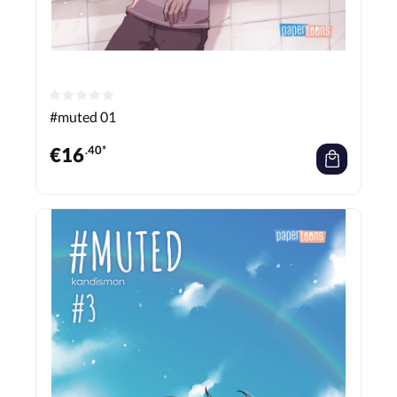
#muted 01
€
16
.40*