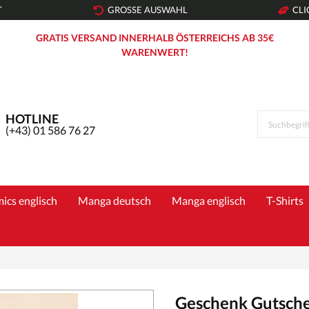
T
GROSSE AUSWAHL
CLI
GRATIS VERSAND INNERHALB ÖSTERREICHS AB 35€
WARENWERT!
HOTLINE
(+43) 01 586 76 27
ics englisch
Manga deutsch
Manga englisch
T-Shirts
Geschenk Gutsche