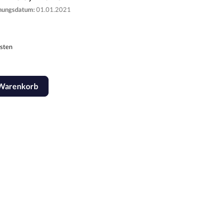
inungsdatum:
01.01.2021
osten
 Warenkorb