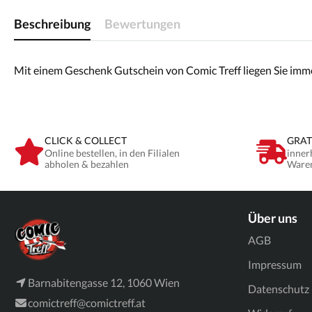
Beschreibung
Bewertungen
Mit einem Geschenk Gutschein von Comic Treff liegen Sie immer 
CLICK & COLLECT
GRAT
Online bestellen, in den Filialen
inner
abholen & bezahlen
Ware
Über uns
AGB
Impressum
Barnabitengasse 12, 1060 Wien
Datenschutz
comictreff@comictreff.at