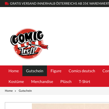
GRATIS VERSAND INNERHALB ÖSTERREICHS AB 35€ WARENWER
Home
Gutschein
Figure
Comics deutsch
Com
Kostüme
Merchandise
Plüsch
T-Shirt
Home
Gutschein