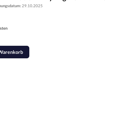
inungsdatum:
29.10.2025
osten
 Warenkorb