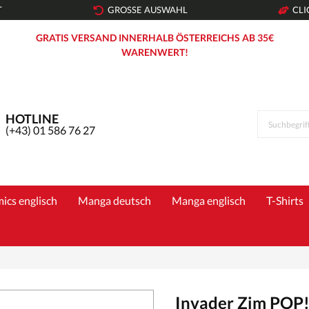
T
GROSSE AUSWAHL
CLI
GRATIS VERSAND INNERHALB ÖSTERREICHS AB 35€
WARENWERT!
HOTLINE
(+43) 01 586 76 27
ics englisch
Manga deutsch
Manga englisch
T-Shirts
Invader Zim POP!