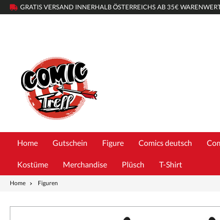
GRATIS VERSAND INNERHALB ÖSTERREICHS AB 35€ WARENWER
Home
Gutschein
Figure
Comics deutsch
Com
Kostüme
Merchandise
Plüsch
T-Shirt
Home
Figuren