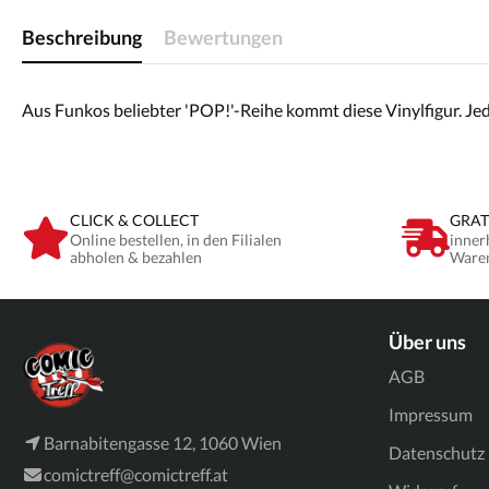
Beschreibung
Bewertungen
Aus Funkos beliebter 'POP!'-Reihe kommt diese Vinylfigur. Jede 
CLICK & COLLECT
GRAT
Online bestellen, in den Filialen
inner
abholen & bezahlen
Ware
Über uns
AGB
Impressum
Barnabitengasse 12, 1060 Wien
Datenschutz
comictreff@comictreff.at