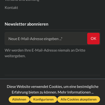
Kontakt
Newsletter abonnieren
OK
Wir werden Ihre E-Mail-Adresse niemals an Dritte
weitergeben.
* Alle Preise inkl. gesetzl. Mehrwertsteuer zzgl.
Diese Website verwendet Cookies, um eine bestmögliche
Versandkosten
und ggf. Nachnahmegebühren, wenn nicht
Erfahrung bieten zu können.
Mehr Informationen ...
anders angegeben.
Ablehnen
Konfigurieren
Alle Cookies akzeptieren
2026
ComicTreff